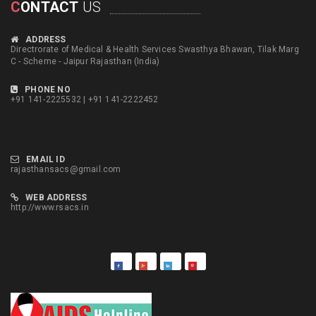
C
ONTACT
US
ADDRESS
Directrorate of Medical & Health Services Swasthya Bhawan, Tilak Marg
C - Scheme - Jaipur Rajasthan (India)
PHONE NO
+91 141-2225532 | +91 141-2222452
EMAIL ID
rajasthansacs@gmail.com
WEB ADDRESS
http://www.rsacs.in